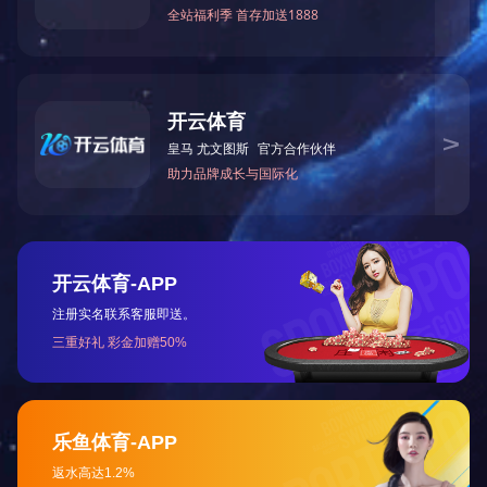
天津康养产业链展区的展品同样深受外国友人的喜爱，格鲁吉亚
州议会议长携夫人现场体验了骨代谢检测项目，并沟通骨骼保健措
施，其认同我国发展银发经济的理念，州长夫人还对展区中的展品赞
不绝口。
月
日，中国国际贸易促进委员会副会长于健龙莅临展位指
11
28
导，对华科泰的产品给予高度评价，并对康养结合形成的链路赞赏有
加。于健龙副会长还指导了目前发展银发经济的注意事项，以及完善